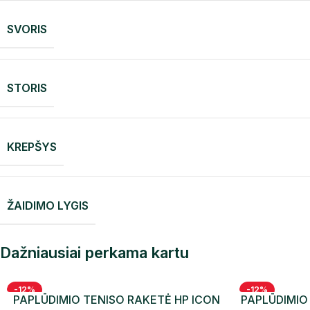
SVORIS
STORIS
KREPŠYS
ŽAIDIMO LYGIS
Dažniausiai perkama kartu
-12%
-12%
PAPLŪDIMIO TENISO RAKETĖ HP ICON
PAPLŪDIMIO
NAUJIENA
NAUJIENA