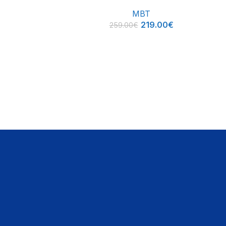
FURIOUS + Glipper 2025
MBT
219.00
€
259.00
€