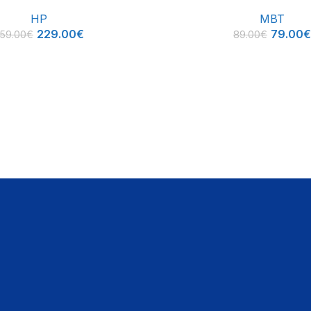
LOGO XENON
HP
MBT
229.00
€
79.00
€
59.00
€
89.00
€