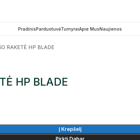
Pradinis
Parduotuvė
Turnyrai
Apie Mus
Naujienos
SO RAKETĖ HP BLADE
TĖ HP BLADE
Į Krepšelį
Pirkti Dabar