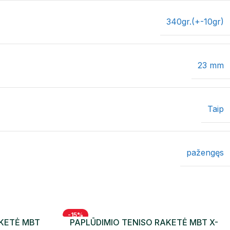
340gr.(+-10gr)
23 mm
Taip
pažengęs
-15%
AKETĖ MBT
PAPLŪDIMIO TENISO RAKETĖ MBT X-
NAUJIENA