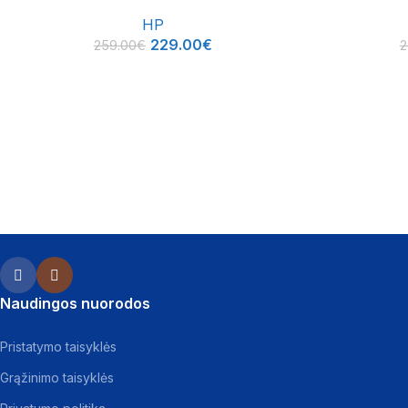
HP
229.00
€
259.00
€
2
Naudingos nuorodos
Pristatymo taisyklės
Grąžinimo taisyklės