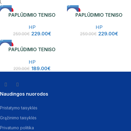
-12%
-12%
PAPLŪDIMIO TENISO
PAPLŪDIMIO TENISO
NAUJIENA
NAUJIENA
RAKETĖ HP ICON
RAKETĖ HP VENUS
HP
HP
229.00
€
229.00
€
259.00
€
259.00
€
-17%
PAPLŪDIMIO TENISO
RAKETĖ HP BLADE
HP
189.00
€
229.00
€
Naudingos nuorodos
Pristatymo taisyklės
Grąžinimo taisyklės
Privatumo politika