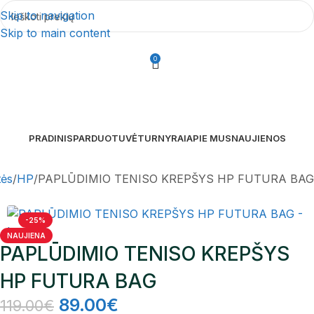
Skip to navigation
Skip to main content
0
PRADINIS
PARDUOTUVĖ
TURNYRAI
APIE MUS
NAUJIENOS
tės
HP
PAPLŪDIMIO TENISO KREPŠYS HP FUTURA BAG
-25%
NAUJIENA
PAPLŪDIMIO TENISO KREPŠYS
HP FUTURA BAG
89.00
€
119.00
€