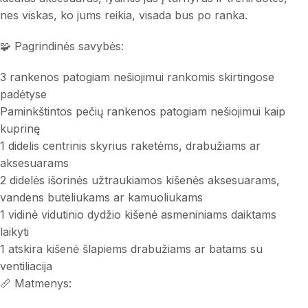
nes viskas, ko jums reikia, visada bus po ranka.
🧩 Pagrindinės savybės:
3 rankenos patogiam nešiojimui rankomis skirtingose
padėtyse
Paminkštintos pečių rankenos patogiam nešiojimui kaip
kuprinę
1 didelis centrinis skyrius raketėms, drabužiams ar
aksesuarams
2 didelės išorinės užtraukiamos kišenės aksesuarams,
vandens buteliukams ar kamuoliukams
1 vidinė vidutinio dydžio kišenė asmeniniams daiktams
laikyti
1 atskira kišenė šlapiems drabužiams ar batams su
ventiliacija
📏 Matmenys: