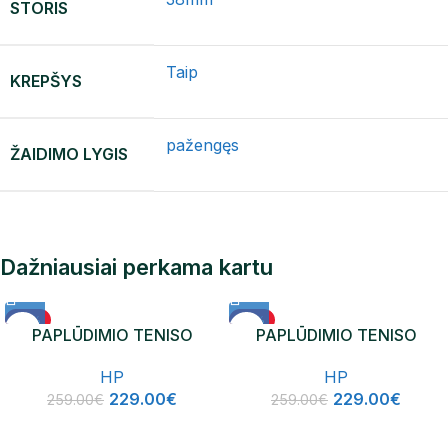
STORIS
Taip
KREPŠYS
pažengęs
ŽAIDIMO LYGIS
Dažniausiai perkama kartu
-12%
-12%
PAPLŪDIMIO TENISO
PAPLŪDIMIO TENISO
NAUJIENA
NAUJIENA
RAKETĖ HP ICON
RAKETĖ HP VENUS
HP
HP
229.00
€
229.00
€
259.00
€
259.00
€