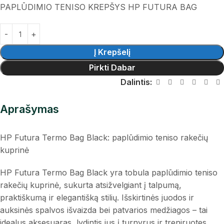
PAPLŪDIMIO TENISO KREPŠYS HP FUTURA BAG
Į Krepšelį
Pirkti Dabar
Dalintis:
Aprašymas
HP Futura Termo Bag Black: paplūdimio teniso rakečių
kuprinė
HP Futura Termo Bag Black yra tobula paplūdimio teniso
rakečių kuprinė, sukurta atsižvelgiant į talpumą,
praktiškumą ir elegantišką stilių. Išskirtinės juodos ir
auksinės spalvos išvaizda bei patvarios medžiagos – tai
idealus aksesuaras, lydintis jus į turnyrus ir treniruotes,