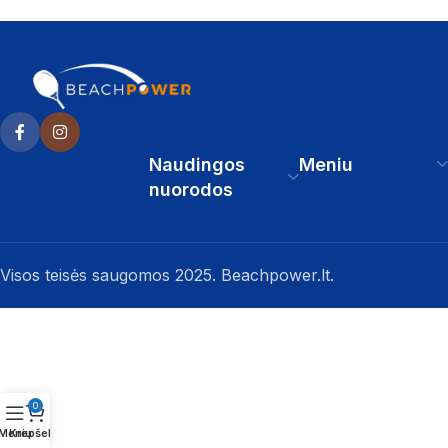
Naudingos
Meniu
nuorodos
Visos teisės saugomos 2025. Beachpower.lt.
0
Meniu
Krepšelis