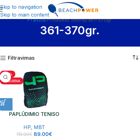
Skip to navigation
Skip to main content
Pradžia
Produkto Svoris
361-370gr.
361-370gr.
Filtravimas
-25%
NAUJIENA
PAPLŪDIMIO TENISO
KREPŠYS HP FUTURA BAG
HP
,
MBT
89.00
€
119.00
€