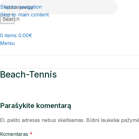
Skip to navigation
Skip to main content
Search
0
items
0.00
€
Meniu
Beach-Tennis
Parašykite komentarą
El. pašto adresas nebus skelbiamas.
Būtini laukeliai pažym
Komentaras
*