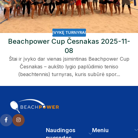
ĮVYKĘ TURNYRAI
Beachpower Cup Česnakas 2025-11-
08
Štai ir įvyko dar vienas įsimintinas Beachpower Cup
Česnakas – aukšto lygio paplūdimio teniso
(beachtennis) turnyras, kuris subūrė spor...
Naudingos
Meniu
nuorodos