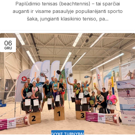
Paplūdimio tenisas (beachtennis) – tai sparčiai
auganti ir visame pasaulyje populiarėjanti sporto
šaka, jungianti klasikinio teniso, pa...
06
GRU
ĮVYKĘ TURNYRAI