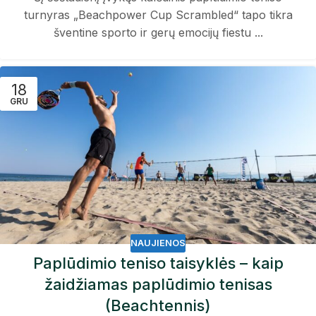
turnyras „Beachpower Cup Scrambled“ tapo tikra
šventine sporto ir gerų emocijų fiestu ...
18
GRU
NAUJIENOS
Paplūdimio teniso taisyklės – kaip
žaidžiamas paplūdimio tenisas
(Beachtennis)