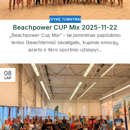
ĮVYKĘ TURNYRAI
Beachpower CUP Mix 2025-11-22
„Beachpower Cup Mix“ – tai įsimintinas paplūdimio
teniso (beachtennis) savaitgalis, kupinas emocijų,
azarto ir tikro sportinio užsispyr...
08
LAP