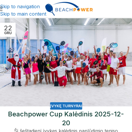
Skip to navigation
Skip to main content
22
GRU
ĮVYKĘ TURNYRAI
Beachpower Cup Kalėdinis 2025-12-
20
Šį šeštadienį įvykęs kalėdinis paplūdimio teniso