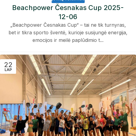
Beachpower Česnakas Cup 2025-
12-06
„Beachpower Česnakas Cup“ – tai ne tik turnyras,
bet ir tikra sporto šventė, kurioje susijungė energija,
emocijos ir meilė paplūdimio t...
22
LAP