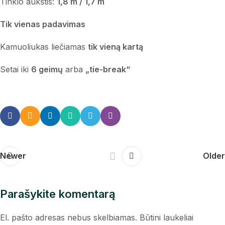
Tinklo aukštis:
1,8 m / 1,7 m
Tik vienas padavimas
Kamuoliukas liečiamas
tik vieną kartą
Setai iki
6 geimų
arba
„tie-break“
Newer
Older
Parašykite komentarą
El. pašto adresas nebus skelbiamas.
Būtini laukeliai