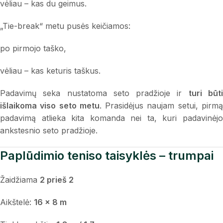
vėliau – kas du geimus.
„Tie-break“ metu pusės keičiamos:
po pirmojo taško,
vėliau – kas keturis taškus.
Padavimų seka nustatoma seto pradžioje ir
turi būt
išlaikoma viso seto metu
. Prasidėjus naujam setui, pirm
padavimą atlieka kita komanda nei ta, kuri padavinėjo
ankstesnio seto pradžioje.
Paplūdimio teniso taisyklės – trumpai
Žaidžiama
2 prieš 2
Aikštelė:
16 × 8 m