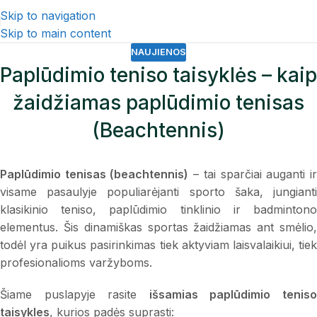
Skip to navigation
Skip to main content
NAUJIENOS
Paplūdimio teniso taisyklės – kaip
žaidžiamas paplūdimio tenisas
(Beachtennis)
Paplūdimio tenisas (beachtennis)
– tai sparčiai auganti i
visame pasaulyje populiarėjanti sporto šaka, jungianti
klasikinio teniso, paplūdimio tinklinio ir badmintono
elementus. Šis dinamiškas sportas žaidžiamas ant smėlio,
todėl yra puikus pasirinkimas tiek aktyviam laisvalaikiui, tiek
profesionalioms varžyboms.
Šiame puslapyje rasite
išsamias paplūdimio tenis
taisykles
, kurios padės suprasti: