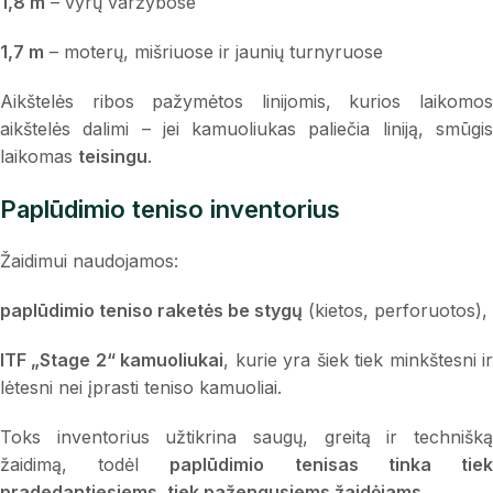
1,8 m
– vyrų varžybose
1,7 m
– moterų, mišriuose ir jaunių turnyruose
Aikštelės ribos pažymėtos linijomis, kurios laikomos
aikštelės dalimi – jei kamuoliukas paliečia liniją, smūgis
laikomas
teisingu
.
Paplūdimio teniso inventorius
Žaidimui naudojamos:
paplūdimio teniso raketės be stygų
(kietos, perforuotos),
ITF „Stage 2“ kamuoliukai
, kurie yra šiek tiek minkštesni i
lėtesni nei įprasti teniso kamuoliai.
Toks inventorius užtikrina saugų, greitą ir technišką
žaidimą, todėl
paplūdimio tenisas tinka tie
pradedantiesiems, tiek pažengusiems žaidėjams
.