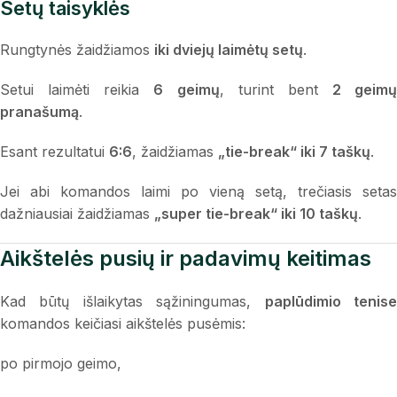
Setų taisyklės
Rungtynės žaidžiamos
iki dviejų laimėtų setų
.
Setui laimėti reikia
6 geimų
, turint bent
2 geimų
pranašumą
.
Esant rezultatui
6:6
, žaidžiamas
„tie-break“ iki 7 taškų
.
Jei abi komandos laimi po vieną setą, trečiasis setas
dažniausiai žaidžiamas
„super tie-break“ iki 10 taškų
.
Aikštelės pusių ir padavimų keitimas
Kad būtų išlaikytas sąžiningumas,
paplūdimio tenis
komandos keičiasi aikštelės pusėmis:
po pirmojo geimo,