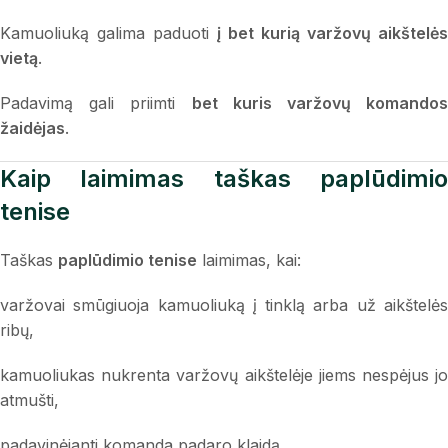
Kamuoliuką galima paduoti
į bet kurią varžovų aikštelės
vietą
.
Padavimą gali priimti
bet kuris varžovų komandos
žaidėjas
.
Kaip laimimas taškas paplūdimio
tenise
Taškas
paplūdimio tenise
laimimas, kai:
varžovai smūgiuoja kamuoliuką į tinklą arba už aikštelės
ribų,
kamuoliukas nukrenta varžovų aikštelėje jiems nespėjus jo
atmušti,
padavinėjanti komanda padaro klaidą.