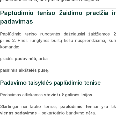
Paplūdimio teniso žaidimo pradžia ir
padavimas
Paplūdimio teniso rungtynės dažniausiai žaidžiamos
2
prieš 2
. Prieš rungtynes burtų keliu nusprendžiama, kur
komanda:
pradės
padavinėti
, arba
pasirinks
aikštelės pusę
.
Padavimo taisyklės paplūdimio tenise
Padavimas atliekamas
stovint už galinės linijos
.
Skirtingai nei lauko tenise,
paplūdimio tenise yra ti
vienas padavimas
– pakartotinio bandymo nėra.