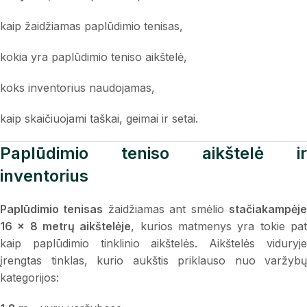
kaip žaidžiamas paplūdimio tenisas,
kokia yra paplūdimio teniso aikštelė,
koks inventorius naudojamas,
kaip skaičiuojami taškai, geimai ir setai.
Paplūdimio teniso aikštelė ir
inventorius
Paplūdimio tenisas
žaidžiamas ant smėlio
stačiakampėj
16 × 8 metrų aikštelėje
, kurios matmenys yra tokie pa
kaip paplūdimio tinklinio aikštelės. Aikštelės viduryje
įrengtas tinklas, kurio aukštis priklauso nuo varžybų
kategorijos: