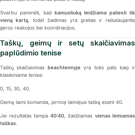
Svarbu paminėti, kad
kamuoliuką leidžiama paliesti tik
vieną kartą
, todėl žaidimas yra greitas ir reikalaujantis
geros reakcijos bei koordinacijos.
Taškų, geimų ir setų skaičiavimas
paplūdimio tenise
Taškų skaičiavimas
beachtennyje
yra toks pats kaip i
klasikiniame tenise:
0, 15, 30, 40.
Geimą laimi komanda, pirmoji laimėjusi tašką esant 40.
Jei rezultatas tampa
40:40
, žaidžiamas
vienas lemiamas
taškas
.