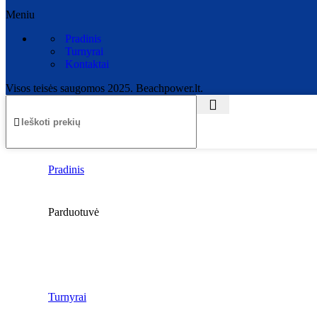
Meniu
Pradinis
Turnyrai
Kontaktai
Visos teisės saugomos 2025. Beachpower.lt.
Pradinis
Parduotuvė
Turnyrai