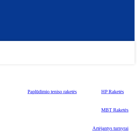
Paplūdimio teniso raketės
HP Raketės
MBT Raketės
Artėjantys turnyrai