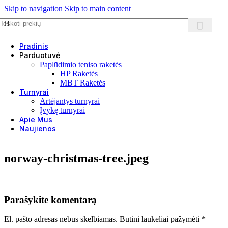
Skip to navigation
Skip to main content
Pradinis
Parduotuvė
Paplūdimio teniso raketės
HP Raketės
MBT Raketės
Turnyrai
Artėjantys turnyrai
Įvykę turnyrai
Apie Mus
Naujienos
norway-christmas-tree.jpeg
Parašykite komentarą
El. pašto adresas nebus skelbiamas.
Būtini laukeliai pažymėti
*