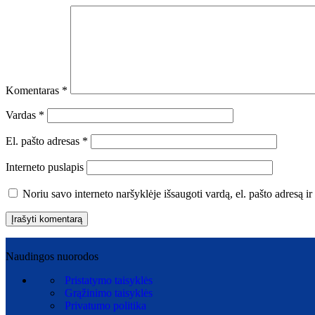
Komentaras
*
Vardas
*
El. pašto adresas
*
Interneto puslapis
Noriu savo interneto naršyklėje išsaugoti vardą, el. pašto adresą ir 
Naudingos nuorodos
Pristatymo taisyklės
Grąžinimo taisyklės
Privatumo politika