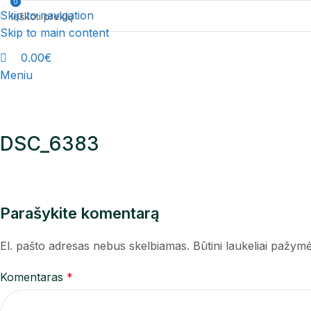
0
0
Skip to navigation
Skip to main content
0.00
€
Meniu
DSC_6383
Parašykite komentarą
El. pašto adresas nebus skelbiamas.
Būtini laukeliai pažym
Komentaras
*