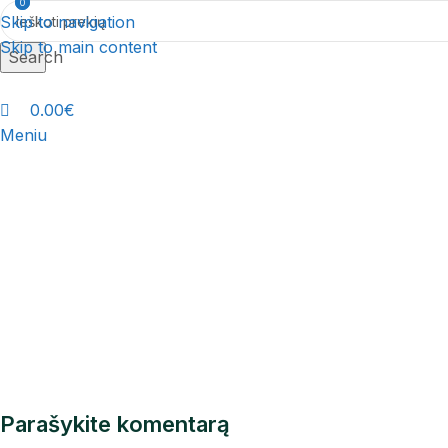
0
0
Skip to navigation
Skip to main content
Search
0.00
€
Meniu
Parašykite komentarą