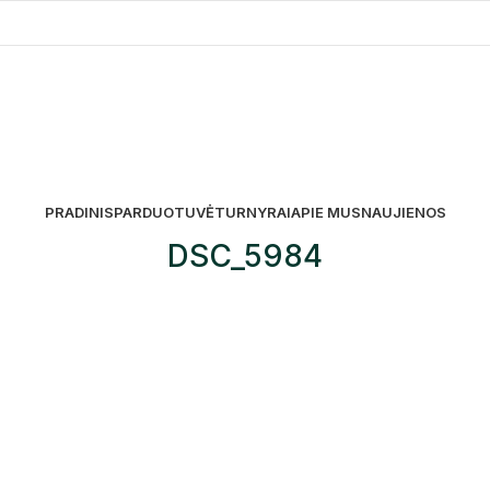
PRADINIS
PARDUOTUVĖ
TURNYRAI
APIE MUS
NAUJIENOS
DSC_5984