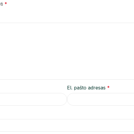
ėti
*
El. pašto adresas
*