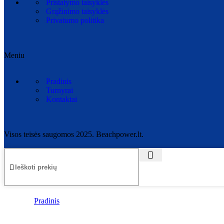
Pristatymo taisyklės
Grąžinimo taisyklės
Privatumo politika
Meniu
Pradinis
Turnyrai
Kontaktai
Visos teisės saugomos 2025. Beachpower.lt.
Pradinis