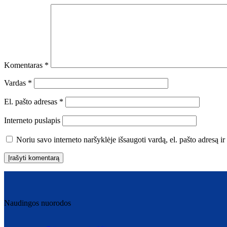
Komentaras
*
Vardas
*
El. pašto adresas
*
Interneto puslapis
Noriu savo interneto naršyklėje išsaugoti vardą, el. pašto adresą ir 
Naudingos nuorodos