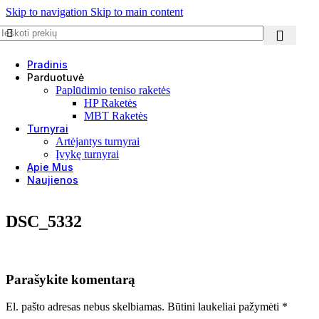
Skip to navigation
Skip to main content
Pradinis
Parduotuvė
Paplūdimio teniso raketės
HP Raketės
MBT Raketės
Turnyrai
Artėjantys turnyrai
Įvykę turnyrai
Apie Mus
Naujienos
DSC_5332
Parašykite komentarą
El. pašto adresas nebus skelbiamas.
Būtini laukeliai pažymėti
*