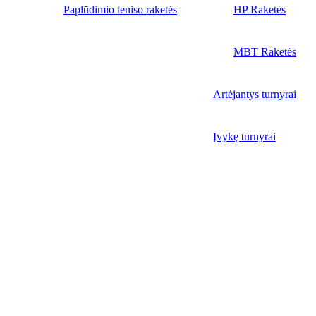
Paplūdimio teniso raketės
HP Raketės
MBT Raketės
Artėjantys turnyrai
Įvykę turnyrai