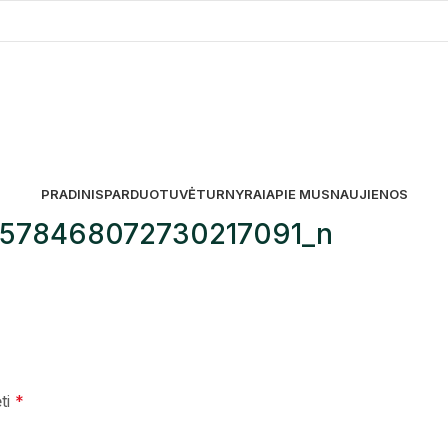
PRADINIS
PARDUOTUVĖ
TURNYRAI
APIE MUS
NAUJIENOS
3578468072730217091_n
ėti
*