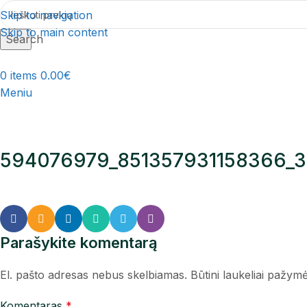
Skip to navigation
Skip to main content
Search
0
items
0.00
€
Meniu
594076979_851357931158366_
Parašykite komentarą
El. pašto adresas nebus skelbiamas.
Būtini laukeliai pažym
Komentaras
*