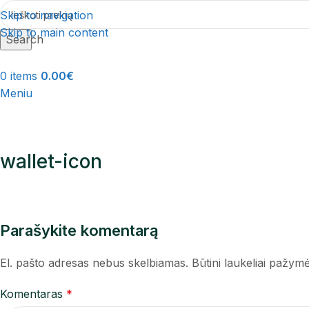
Skip to navigation
Skip to main content
Search
0
items
0.00
€
Meniu
wallet-icon
Parašykite komentarą
El. pašto adresas nebus skelbiamas.
Būtini laukeliai pažym
Komentaras
*