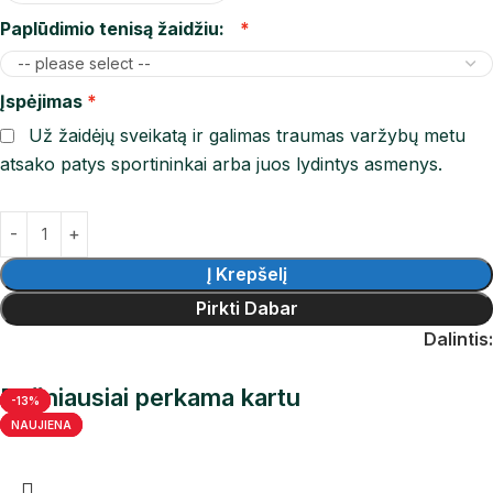
Paplūdimio tenisą žaidžiu:
Įspėjimas
Už žaidėjų sveikatą ir galimas traumas varžybų metu
atsako patys sportininkai arba juos lydintys asmenys.
Į Krepšelį
Pirkti Dabar
Dalintis:
Dažniausiai perkama kartu
-12%
-12%
-11%
-15%
-13%
NAUJIENA
NAUJIENA
NAUJIENA