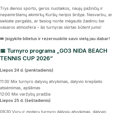
Trys dienos sporto, geros nuotaikos, naujų pažinčių ir
nepamirštamų akimirkų Kuršių nerijos širdyje. Nesvarbu, ar
siekiate pergalės, ar tiesiog norite mėgautis žaidimu bei
vasaros atmosfera – šis turnyras skirtas būtent jums!
🎟️
Įsigykite bilietus ir rezervuokite savo vietą jau dabar!
📅 Turnyro programa „GO3 NIDA BEACH
TENNIS CUP 2026“
Liepos 24 d. (penktadienis)
11:30 Mix turnyro dalyvių atvykimas, dalyvio krepšelio
atsiėmimas, apšilimas
12:00 Mix varžybų pradžia
Liepos 25 d. (šeštadienis)
09:30 Vyrų ir moterų turnyro dalyvių atvykimas, dalyvio