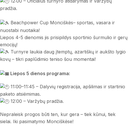
12:00 – Oficialus turnyro atidarymas ir varžybų
pradžia.
Beachpower Cup Monciškės– sportas, vasara ir
nuostabi nuotaika!
Liepos 4-5 dienomis jis prisipildys sportinio šurmulio ir gerų
emocijų!
Turnyre laukia daug įtemptų, azartiškų ir aukšto lygio
kovų – tikri paplūdimio teniso šou momentai!
Liepos 5 dienos programa:
11:00–11:45 – Dalyvių registracija, apšilimas ir startinio
paketo atsiėmimas.
12:00 – Varžybų pradžia.
Nepraleisk progos būti ten, kur gera – tiek kūnui, tiek
sielai. Iki pasimatymo Monciškėse!