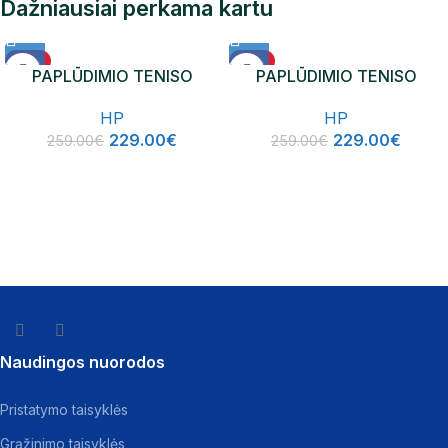
Dažniausiai perkama kartu
-12%
-12%
PAPLŪDIMIO TENISO
PAPLŪDIMIO TENISO
NAUJIENA
NAUJIENA
RAKETĖ HP ICON
RAKETĖ HP VENUS
HP
HP
229.00
€
229.00
€
259.00
€
259.00
€
Naudingos nuorodos
Pristatymo taisyklės
Grąžinimo taisyklės