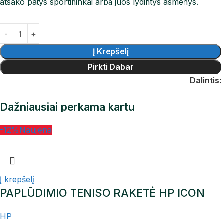
atsako patys sportininkai arba juos lydintys asmenys.
Į Krepšelį
Pirkti Dabar
Dalintis:
Dažniausiai perkama kartu
-12%
Naujiena
Į krepšelį
PAPLŪDIMIO TENISO RAKETĖ HP ICON
HP