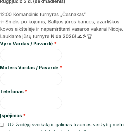
Rugpjūčio 2 d. (sekmadienis)
12:00 Komandinis turnyras „Česnakas“
✨ Smėlis po kojomis, Baltijos jūros bangos, azartiškos
kovos aikštelėje ir nepamirštami vasaros vakarai Nidoje.
Laukiame jūsų turnyre
Nida 2026
! 🌊🎾🏆
Vyro Vardas / Pavardė
Moters Vardas / Pavardė
Telefonas
Įspėjimas
Už žaidėjų sveikatą ir galimas traumas varžybų metu