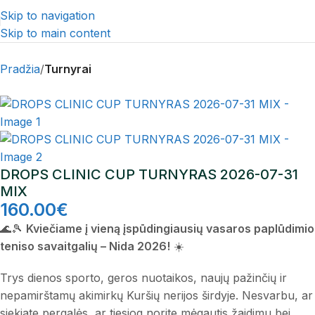
Skip to navigation
Skip to main content
Pradžia
Turnyrai
DROPS CLINIC CUP TURNYRAS 2026-07-31
MIX
160.00
€
🌊🎾
Kviečiame į vieną įspūdingiausių vasaros paplūdimio
teniso savaitgalių – Nida 2026!
☀️
Trys dienos sporto, geros nuotaikos, naujų pažinčių ir
nepamirštamų akimirkų Kuršių nerijos širdyje. Nesvarbu, ar
siekiate pergalės, ar tiesiog norite mėgautis žaidimu bei