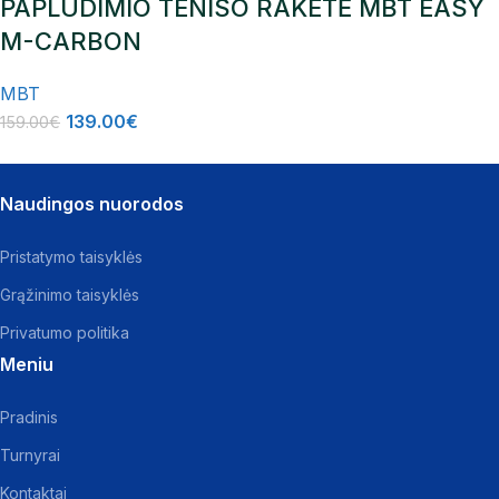
PAPLŪDIMIO TENISO RAKETĖ MBT EASY
M-CARBON
MBT
139.00
€
159.00
€
Naudingos nuorodos
Pristatymo taisyklės
Grąžinimo taisyklės
Privatumo politika
Meniu
Pradinis
Turnyrai
Kontaktai