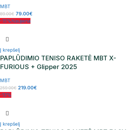
MBT
79.00
€
89.00
€
-15%
Naujiena
Į krepšelį
PAPLŪDIMIO TENISO RAKETĖ MBT X-
FURIOUS + Glipper 2025
MBT
219.00
€
259.00
€
-13%
Į krepšelį