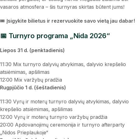
vasaros atmosfera – šis turnyras skirtas būtent jums!
🎟️
Įsigykite bilietus ir rezervuokite savo vietą jau dabar!
📅 Turnyro programa „Nida 2026“
Liepos 31 d. (penktadienis)
11:30 Mix turnyro dalyvių atvykimas, dalyvio krepšelio
atsiėmimas, apšilimas
12:00 Mix varžybų pradžia
Rugpjūčio 1 d. (šeštadienis)
11:30 Vyrų ir moterų turnyro dalyvių atvykimas, dalyvio
krepšelio atsiėmimas, apšilimas
12:00 Vyrų ir moterų turnyro varžybų pradžia
20:00 Apdovanojimų ceremonija ir turnyro afterparty
„Nidos Prieplaukoje“