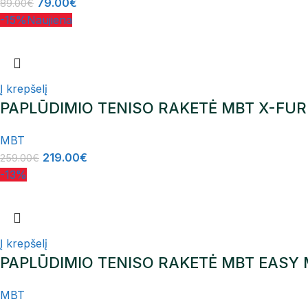
79.00
€
89.00
€
-15%
Naujiena
Į krepšelį
PAPLŪDIMIO TENISO RAKETĖ MBT X-FURI
MBT
219.00
€
259.00
€
-13%
Į krepšelį
PAPLŪDIMIO TENISO RAKETĖ MBT EASY
MBT