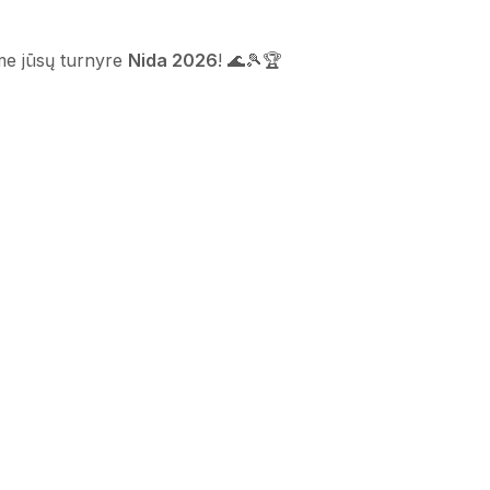
ame jūsų turnyre
Nida 2026
! 🌊🎾🏆