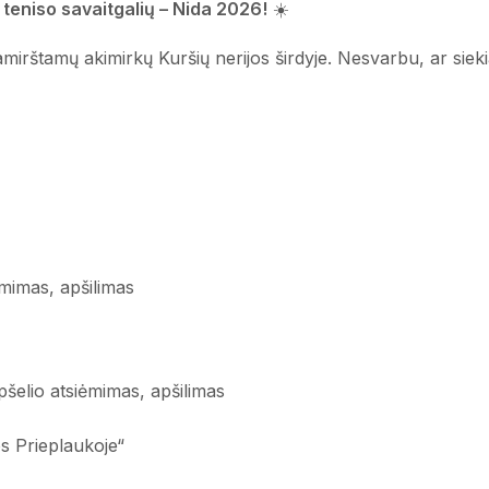
teniso savaitgalių – Nida 2026!
☀️
mirštamų akimirkų Kuršių nerijos širdyje. Nesvarbu, ar sieki
ėmimas, apšilimas
pšelio atsiėmimas, apšilimas
s Prieplaukoje“