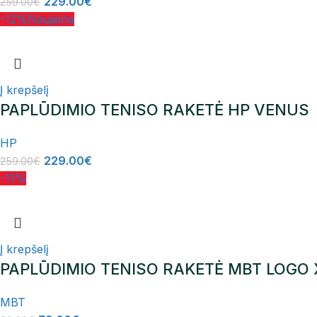
229.00
€
259.00
€
-12%
Naujiena
Į krepšelį
PAPLŪDIMIO TENISO RAKETĖ HP VENUS
HP
229.00
€
259.00
€
-11%
Į krepšelį
PAPLŪDIMIO TENISO RAKETĖ MBT LOGO
MBT