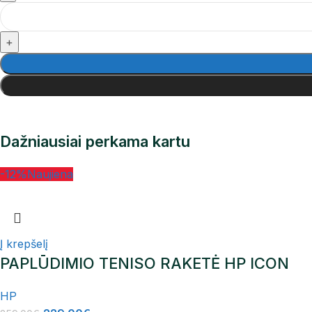
Dažniausiai perkama kartu
-12%
Naujiena
Į krepšelį
PAPLŪDIMIO TENISO RAKETĖ HP ICON
HP