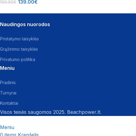
139.00
€
159.00
€
Naudingos nuorodos
Pristatymo taisyklės
Grąžinimo taisyklės
Privatumo politika
Meniu
Pradinis
Turnyrai
Kontaktai
Visos teisės saugomos 2025. Beachpower.lt.
Meniu
0
items
Krepšelis