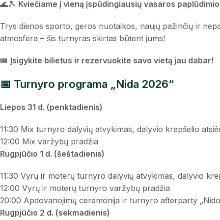
🌊🎾
Kviečiame į vieną įspūdingiausių vasaros paplūdimio 
Trys dienos sporto, geros nuotaikos, naujų pažinčių ir nepa
atmosfera – šis turnyras skirtas būtent jums!
🎟️
Įsigykite bilietus ir rezervuokite savo vietą jau dabar!
📅 Turnyro programa „Nida 2026“
Liepos 31 d. (penktadienis)
11:30 Mix turnyro dalyvių atvykimas, dalyvio krepšelio atsi
12:00 Mix varžybų pradžia
Rugpjūčio 1 d. (šeštadienis)
11:30 Vyrų ir moterų turnyro dalyvių atvykimas, dalyvio kre
12:00 Vyrų ir moterų turnyro varžybų pradžia
20:00 Apdovanojimų ceremonija ir turnyro afterparty „Nido
Rugpjūčio 2 d. (sekmadienis)