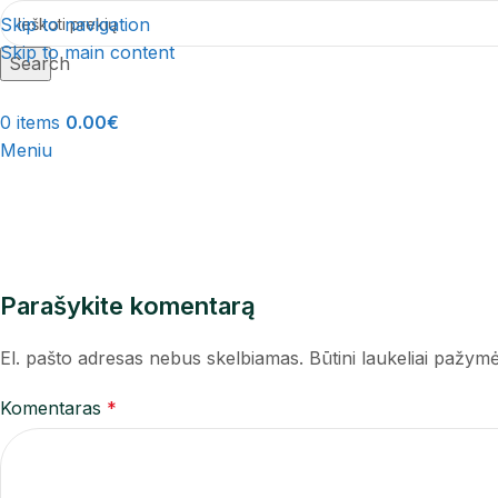
Skip to navigation
Skip to main content
Search
0
items
0.00
€
Meniu
Parašykite komentarą
El. pašto adresas nebus skelbiamas.
Būtini laukeliai pažym
Komentaras
*