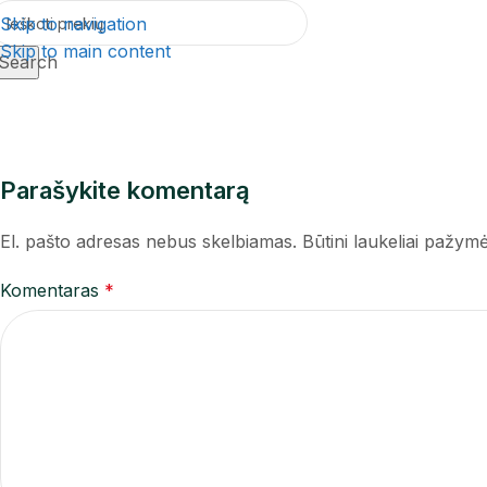
Skip to navigation
Skip to main content
Search
Parašykite komentarą
El. pašto adresas nebus skelbiamas.
Būtini laukeliai pažym
Komentaras
*