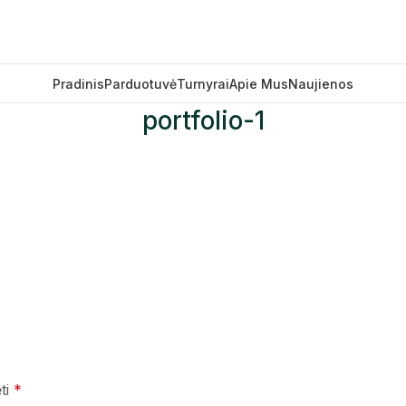
Pradinis
Parduotuvė
Turnyrai
Apie Mus
Naujienos
portfolio-1
ėti
*