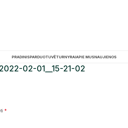
PRADINIS
PARDUOTUVĖ
TURNYRAI
APIE MUS
NAUJIENOS
e_2022-02-01__15-21-02
ėti
*