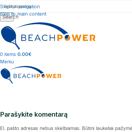
Skip to navigation
Skip to main content
Search
0
items
0.00
€
Meniu
Parašykite komentarą
El. pašto adresas nebus skelbiamas.
Būtini laukeliai pažym