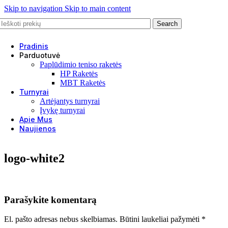
Skip to navigation
Skip to main content
Search
Pradinis
Parduotuvė
Paplūdimio teniso raketės
HP Raketės
MBT Raketės
Turnyrai
Artėjantys turnyrai
Įvykę turnyrai
Apie Mus
Naujienos
logo-white2
Parašykite komentarą
El. pašto adresas nebus skelbiamas.
Būtini laukeliai pažymėti
*