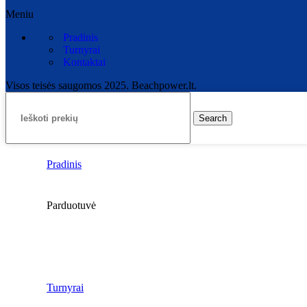
Meniu
Pradinis
Turnyrai
Kontaktai
Visos teisės saugomos 2025. Beachpower.lt.
Search
Pradinis
Parduotuvė
Turnyrai