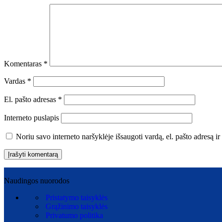
Komentaras
*
Vardas
*
El. pašto adresas
*
Interneto puslapis
Noriu savo interneto naršyklėje išsaugoti vardą, el. pašto adresą ir 
Naudingos nuorodos
Pristatymo taisyklės
Grąžinimo taisyklės
Privatumo politika