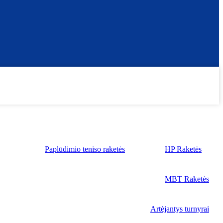
Paplūdimio teniso raketės
HP Raketės
MBT Raketės
Artėjantys turnyrai