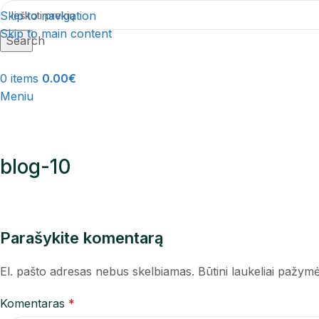
Skip to navigation
Skip to main content
Search
0
items
0.00
€
Meniu
blog-10
Parašykite komentarą
El. pašto adresas nebus skelbiamas.
Būtini laukeliai pažym
Komentaras
*