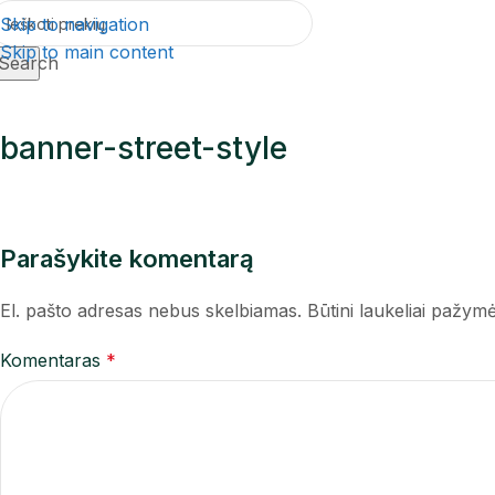
Skip to navigation
Skip to main content
Search
banner-street-style
Parašykite komentarą
El. pašto adresas nebus skelbiamas.
Būtini laukeliai pažym
Komentaras
*