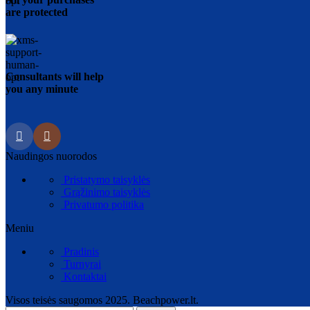
are protected
Consultants will help
you any minute
Naudingos nuorodos
Pristatymo taisyklės
Grąžinimo taisyklės
Privatumo politika
Meniu
Pradinis
Turnyrai
Kontaktai
Visos teisės saugomos 2025. Beachpower.lt.