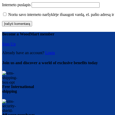
Interneto puslapis
Noriu savo interneto naršyklėje išsaugoti vardą, el. pašto adresą ir 
Become a WoodMart member
Sign Up
Already have an account?
Login
Join us and discover a world of exclusive benefits today
Free International
shipping
All your purchases