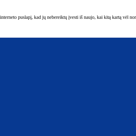
interneto puslapį, kad jų nebereiktų įvesti iš naujo, kai kitą kartą vėl n