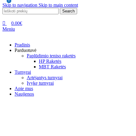
0
0
Skip to navigation
Skip to main content
Search
0.00
€
Meniu
Pradinis
Parduotuvė
Paplūdimio teniso raketės
HP Raketės
MBT Raketės
Turnyrai
Artėjantys turnyrai
Įvykę turnyrai
Apie mus
Naujienos