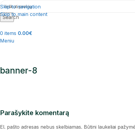
Skip to navigation
Skip to main content
Search
0
items
0.00
€
Meniu
banner-8
Parašykite komentarą
El. pašto adresas nebus skelbiamas.
Būtini laukeliai pažym