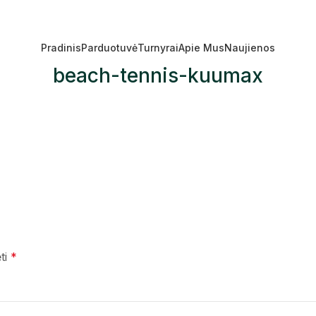
Pradinis
Parduotuvė
Turnyrai
Apie Mus
Naujienos
beach-tennis-kuumax
ėti
*