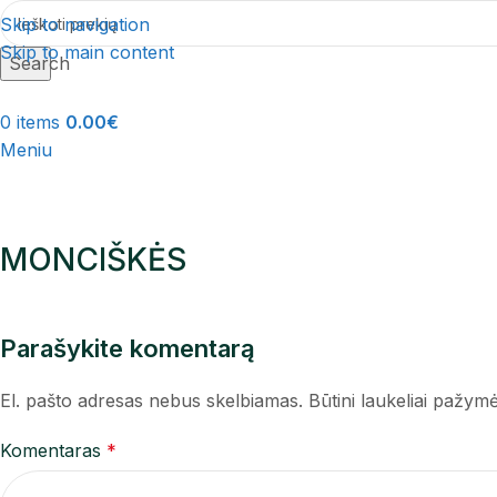
Skip to navigation
Skip to main content
Search
0
items
0.00
€
Meniu
MONCIŠKĖS
Parašykite komentarą
El. pašto adresas nebus skelbiamas.
Būtini laukeliai pažym
Komentaras
*