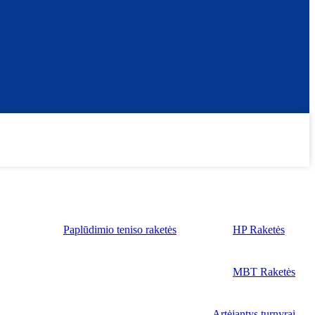
Paplūdimio teniso raketės
HP Raketės
MBT Raketės
Artėjantys turnyrai