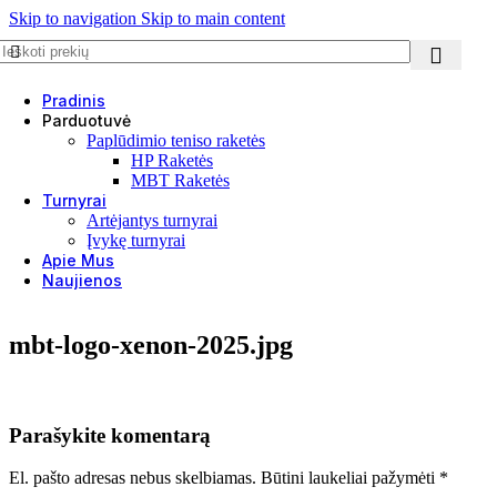
Skip to navigation
Skip to main content
Pradinis
Parduotuvė
Paplūdimio teniso raketės
HP Raketės
MBT Raketės
Turnyrai
Artėjantys turnyrai
Įvykę turnyrai
Apie Mus
Naujienos
mbt-logo-xenon-2025.jpg
Parašykite komentarą
El. pašto adresas nebus skelbiamas.
Būtini laukeliai pažymėti
*