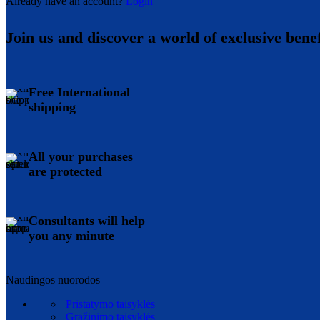
Already have an account?
Login
Join us and discover a world of exclusive benef
Free International
shipping
All your purchases
are protected
Consultants will help
you any minute
Naudingos nuorodos
Pristatymo taisyklės
Grąžinimo taisyklės