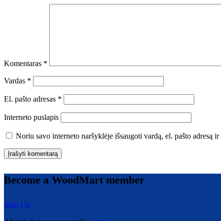
Komentaras
*
Vardas
*
El. pašto adresas
*
Interneto puslapis
Noriu savo interneto naršyklėje išsaugoti vardą, el. pašto adresą ir 
Become a WoodMart member
Sign Up