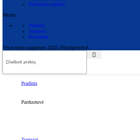
Privatumo politika
Meniu
Pradinis
Turnyrai
Kontaktai
Visos teisės saugomos 2025. Beachpower.lt.
Pradinis
Parduotuvė
Turnyrai