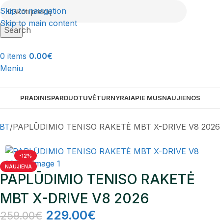
Skip to navigation
Skip to main content
Search
0
items
0.00
€
Meniu
PRADINIS
PARDUOTUVĖ
TURNYRAI
APIE MUS
NAUJIENOS
BT
PAPLŪDIMIO TENISO RAKETĖ MBT X-DRIVE V8 2026
-12%
NAUJIENA
PAPLŪDIMIO TENISO RAKETĖ
MBT X-DRIVE V8 2026
229.00
€
259.00
€