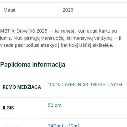
Metai
2026
MBT X-Drive V8 2026 — tai raketė, kuri auga kartu su
jumis. Nuo pirmųjų treniruočių iki intensyvių varžybų — ji
visada pasiruošusi atsakyti į bet kokį iššūkį aikštelėje.
Papildoma informacija
100% CARBON 3K TRIPLE LAYER
RĖMO MEDŽIAGA
50 cm
ILGIS
340gr.(+-10gr)