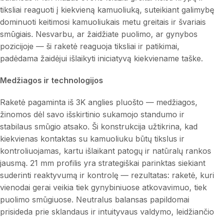
tiksliai reaguoti į kiekvieną kamuoliuką, suteikiant galimybę
dominuoti keitimosi kamuoliukais metu greitais ir švariais
smūgiais. Nesvarbu, ar žaidžiate puolimo, ar gynybos
pozicijoje — ši raketė reaguoja tiksliai ir patikimai,
padėdama žaidėjui išlaikyti iniciatyvą kiekviename taške.
Medžiagos ir technologijos
Raketė pagaminta iš 3K anglies pluošto — medžiagos,
žinomos dėl savo išskirtinio sukamojo standumo ir
stabilaus smūgio atsako. Ši konstrukcija užtikrina, kad
kiekvienas kontaktas su kamuoliuku būtų tikslus ir
kontroliuojamas, kartu išlaikant patogų ir natūralų rankos
jausmą. 21 mm profilis yra strategiškai parinktas siekiant
suderinti reaktyvumą ir kontrolę — rezultatas: raketė, kuri
vienodai gerai veikia tiek gynybiniuose atkovavimuo, tiek
puolimo smūgiuose. Neutralus balansas papildomai
prisideda prie sklandaus ir intuityvaus valdymo, leidžiančio