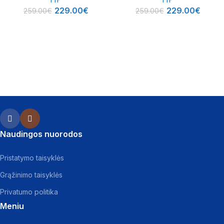
229.00
€
229.00
€
259.00
€
259.00
€
Naudingos nuorodos
Pristatymo taisyklės
Grąžinimo taisyklės
Privatumo politika
Meniu