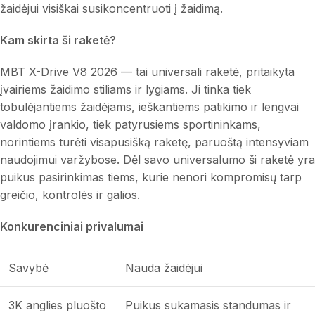
žaidėjui visiškai susikoncentruoti į žaidimą.
Kam skirta ši raketė?
MBT X-Drive V8 2026 — tai universali raketė, pritaikyta
įvairiems žaidimo stiliams ir lygiams. Ji tinka tiek
tobulėjantiems žaidėjams, ieškantiems patikimo ir lengvai
valdomo įrankio, tiek patyrusiems sportininkams,
norintiems turėti visapusišką raketę, paruoštą intensyviam
naudojimui varžybose. Dėl savo universalumo ši raketė yra
puikus pasirinkimas tiems, kurie nenori kompromisų tarp
greičio, kontrolės ir galios.
Konkurenciniai privalumai
Savybė
Nauda žaidėjui
3K anglies pluošto
Puikus sukamasis standumas ir