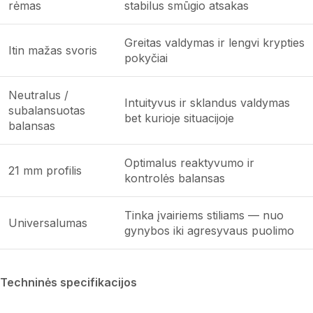
rėmas
stabilus smūgio atsakas
Greitas valdymas ir lengvi krypties
Itin mažas svoris
pokyčiai
Neutralus /
Intuityvus ir sklandus valdymas
subalansuotas
bet kurioje situacijoje
balansas
Optimalus reaktyvumo ir
21 mm profilis
kontrolės balansas
Tinka įvairiems stiliams — nuo
Universalumas
gynybos iki agresyvaus puolimo
Techninės specifikacijos