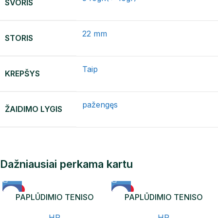
SVORIS
22 mm
STORIS
Taip
KREPŠYS
pažengęs
ŽAIDIMO LYGIS
Dažniausiai perkama kartu
-12%
-12%
PAPLŪDIMIO TENISO
PAPLŪDIMIO TENISO
NAUJIENA
NAUJIENA
RAKETĖ HP ICON
RAKETĖ HP VENUS
HP
HP