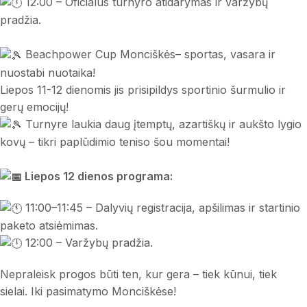
12:00 – Oficialus turnyro atidarymas ir varžybų
pradžia.
Beachpower Cup Monciškės– sportas, vasara ir
nuostabi nuotaika!
Liepos 11-12 dienomis jis prisipildys sportinio šurmulio ir
gerų emocijų!
Turnyre laukia daug įtemptų, azartiškų ir aukšto lygio
kovų – tikri paplūdimio teniso šou momentai!
Liepos 12 dienos programa:
11:00–11:45 – Dalyvių registracija, apšilimas ir startinio
paketo atsiėmimas.
12:00 – Varžybų pradžia.
Nepraleisk progos būti ten, kur gera – tiek kūnui, tiek
sielai. Iki pasimatymo Monciškėse!