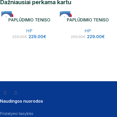
Dažniausiai perkama kartu
-12%
-12%
PAPLŪDIMIO TENISO
PAPLŪDIMIO TENISO
NAUJIENA
NAUJIENA
RAKETĖ HP ICON
RAKETĖ HP VENUS
HP
HP
229.00
€
229.00
€
259.00
€
259.00
€
Naudingos nuorodos
Pristatymo taisyklės