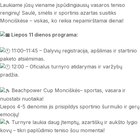
Laukiame jūsų viename įspūdingiausių vasaros teniso
renginių! Saulė, smėlis ir sportinis azartas susitiks
Monciškėse – viskas, ko reikia nepamirštamai dienai!
Liepos 11 dienos programa:
11:00–11:45 – Dalyvių registracija, apšilimas ir startinio
paketo atsiėmimas.
12:00 – Oficialus turnyro atidarymas ir varžybų
pradžia.
Beachpower Cup Monciškės– sportas, vasara ir
nuostabi nuotaika!
Liepos 4-5 dienomis jis prisipildys sportinio šurmulio ir gerų
emocijų!
Turnyre laukia daug įtemptų, azartiškų ir aukšto lygio
kovų – tikri paplūdimio teniso šou momentai!