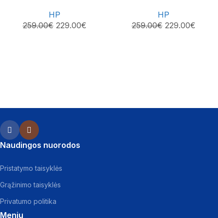
RAKETĖ HP ICON
RAKETĖ HP VENUS
HP
HP
259.00
€
229.00
€
259.00
€
229.00
€
Naudingos nuorodos
Pristatymo taisyklės
Grąžinimo taisyklės
Privatumo politika
Meniu