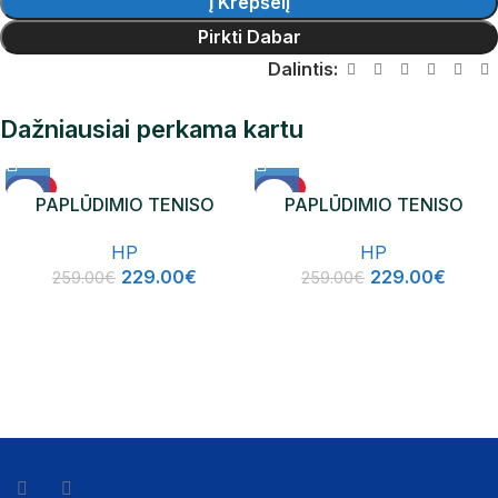
Į Krepšelį
Pirkti Dabar
Dalintis:
Dažniausiai perkama kartu
-12%
-12%
PAPLŪDIMIO TENISO
PAPLŪDIMIO TENISO
NAUJIENA
NAUJIENA
RAKETĖ HP ICON
RAKETĖ HP VENUS
HP
HP
229.00
€
229.00
€
259.00
€
259.00
€