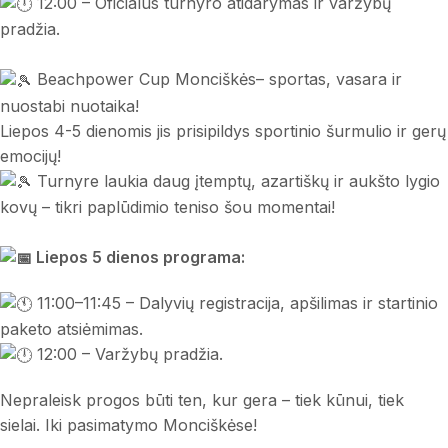
12:00 – Oficialus turnyro atidarymas ir varžybų
pradžia.
Beachpower Cup Monciškės– sportas, vasara ir
nuostabi nuotaika!
Liepos 4-5 dienomis jis prisipildys sportinio šurmulio ir gerų
emocijų!
Turnyre laukia daug įtemptų, azartiškų ir aukšto lygio
kovų – tikri paplūdimio teniso šou momentai!
Liepos 5 dienos programa:
11:00–11:45 – Dalyvių registracija, apšilimas ir startinio
paketo atsiėmimas.
12:00 – Varžybų pradžia.
Nepraleisk progos būti ten, kur gera – tiek kūnui, tiek
sielai. Iki pasimatymo Monciškėse!