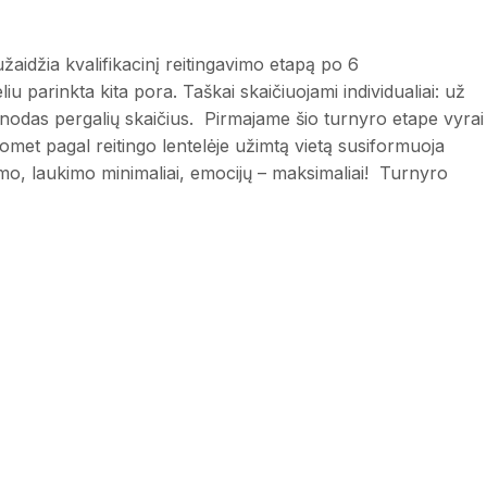
džia kvalifikacinį reitingavimo etapą po 6
iu parinkta kita pora. Taškai skaičiuojami individualiai: už
ienodas pergalių skaičius. Pirmajame šio turnyro etape vyrai
Tuomet pagal reitingo lentelėje užimtą vietą susiformuoja
o, laukimo minimaliai, emocijų – maksimaliai! Turnyro