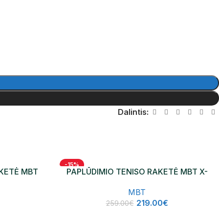
Dalintis:
-15%
AKETĖ MBT
PAPLŪDIMIO TENISO RAKETĖ MBT X-
NAUJIENA
FURIOUS + Glipper 2025
MBT
219.00
€
259.00
€