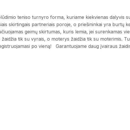
io teniso turnyro forma, kuriame kiekvienas dalyvis sužai
is skirtingais partneriais poroje, o priešininkai yra burtų kel
kaičiuojamas geimų skirtumas, kuris lemia, jei surenkamas v
i žaidžia tik su vyrais, o moterys žaidžia tik su moterimis. 
egistruojamasi po vieną! Garantuojame daug įvairaus žaidim