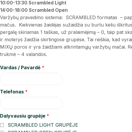
10:00-13:30 Scrambled Light
14:00-18:00 Scrambled Open
Varžybų pravedimo sistema: SCRAMBLED formatas – paplūdim
mačus. Kiekvienas žaidėjas sužaidžia su burtu keliu iškritusia
pergalę skiriamas 1 taškas, už pralaimėjimą – 0, taip pat s
ir moterys žaidžia skirtingose grupėse. Tai reiškia, kad vyra
MIXŲ poros ir yra žaidžiami atkrintamųjų varžybų mačai. R
trukmė – 4 valandos.
Vardas / Pavardė
Telefonas
Dalyvausiu grupėje
SCRAMBLED LIGHT GRUPĖJE