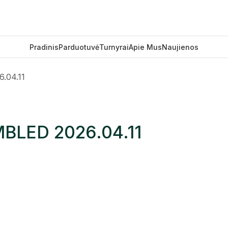
Pradinis
Parduotuvė
Turnyrai
Apie Mus
Naujienos
04.11
LED 2026.04.11