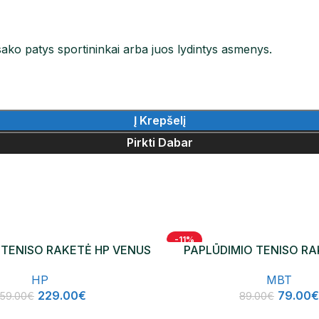
ako patys sportininkai arba juos lydintys asmenys.
Į Krepšelį
Pirkti Dabar
-11%
 TENISO RAKETĖ HP VENUS
PAPLŪDIMIO TENISO R
LOGO XENON
HP
MBT
229.00
€
79.00
€
59.00
€
89.00
€