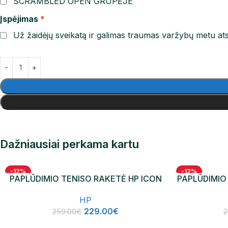
SCRAMBLED OPEN GRUPĖJE
Įspėjimas
Už žaidėjų sveikatą ir galimas traumas varžybų metu ats
Dažniausiai perkama kartu
-12%
-12%
PAPLŪDIMIO TENISO RAKETĖ HP ICON
PAPLŪDIMIO
NAUJIENA
NAUJIENA
HP
229.00
€
259.00
€
2