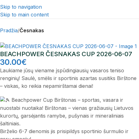
Skip to navigation
Skip to main content
Pradžia
Česnakas
BEACHPOWER ČESNAKAS CUP 2026-06-07
30.00
€
Laukiame jūsų viename įspūdingiausių vasaros teniso
renginių! Saulė, smėlis ir sportinis azartas susitiks Birštone
– viskas, ko reikia nepamirštamai dienai!
Beachpower Cup Birštonas – sportas, vasara ir
nuostabi nuotaika! Birštonas – vienas gražiausių Lietuvos
kurortų, garsėjantis ramybe, pušynais ir mineraliniais
šaltiniais.
Birželio 6-7 dienomis jis prisipildys sportinio šurmulio ir