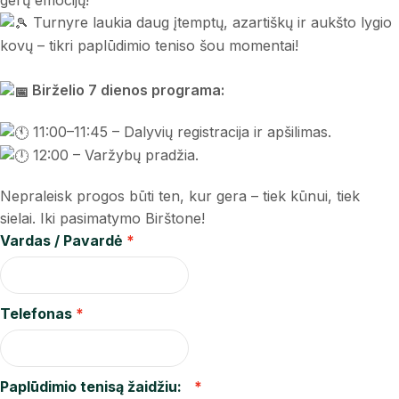
gerų emocijų!
Turnyre laukia daug įtemptų, azartiškų ir aukšto lygio
kovų – tikri paplūdimio teniso šou momentai!
Birželio 7 dienos programa:
11:00–11:45 – Dalyvių registracija ir apšilimas.
12:00 – Varžybų pradžia.
Nepraleisk progos būti ten, kur gera – tiek kūnui, tiek
sielai. Iki pasimatymo Birštone!
Vardas / Pavardė
Telefonas
Paplūdimio tenisą žaidžiu: