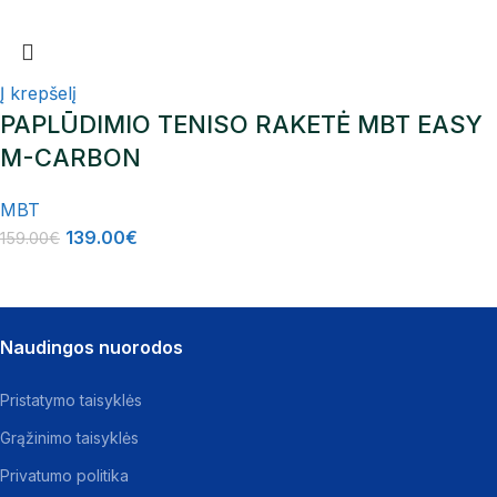
Į krepšelį
PAPLŪDIMIO TENISO RAKETĖ MBT EASY
M-CARBON
MBT
139.00
€
159.00
€
Naudingos nuorodos
Pristatymo taisyklės
Grąžinimo taisyklės
Privatumo politika