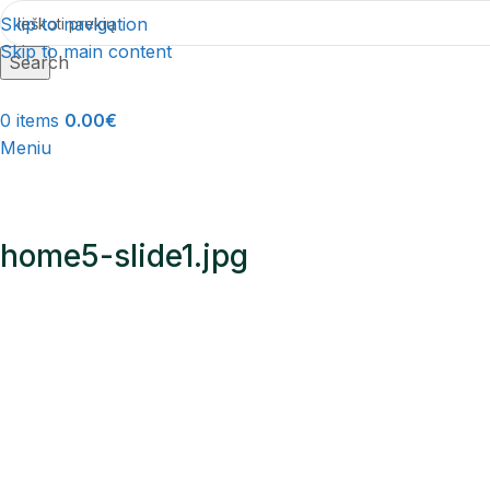
Skip to navigation
Skip to main content
Search
0
items
0.00
€
Meniu
home5-slide1.jpg