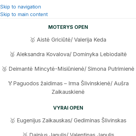
Skip to navigation
Skip to main content
MOTERYS OPEN
🥇 Aistė Griciūtė/ Valerija Keda
🥈 Aleksandra Kovalova/ Dominyka Lebiodaitė
🥉 Deimantė Mincytė-Misiūnienė/ Simona Putrimienė
🏅Paguodos žaidimas – Irma Šlivinskienė/ Aušra
Zaikauskienė
VYRAI OPEN
🥇 Eugenijus Zaikauskas/ Gediminas Šlivinskas
🥈 Dainius Janulis/ Valentinas Janulis