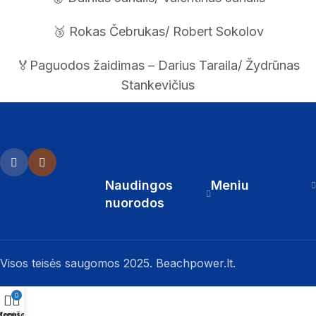
🥉 Rokas Čebrukas/ Robert Sokolov
🏅Paguodos žaidimas – Darius Taraila/ Žydrūnas
Stankevičius
Naudingos
Meniu
nuorodos
Visos teisės saugomos 2025. Beachpower.lt.
0
Meniu
Krepšelis