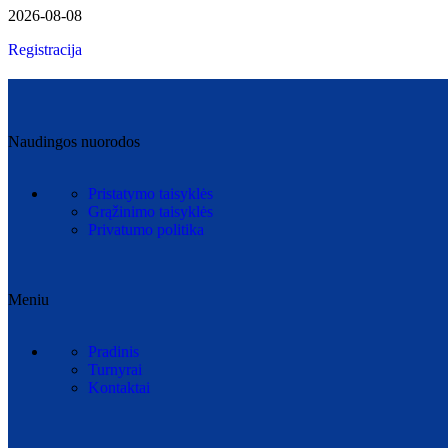
2026-08-08
Registracija
Naudingos nuorodos
Pristatymo taisyklės
Grąžinimo taisyklės
Privatumo politika
Meniu
Pradinis
Turnyrai
Kontaktai