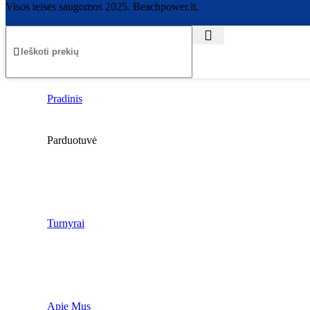
Visos teisės saugomos 2025. Beachpower.lt.
Pradinis
Parduotuvė
Turnyrai
Apie Mus