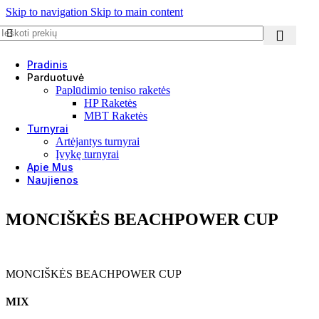
Skip to navigation
Skip to main content
Pradinis
Parduotuvė
Paplūdimio teniso raketės
HP Raketės
MBT Raketės
Turnyrai
Artėjantys turnyrai
Įvykę turnyrai
Apie Mus
Naujienos
MONCIŠKĖS BEACHPOWER CUP
MONCIŠKĖS BEACHPOWER CUP
MIX